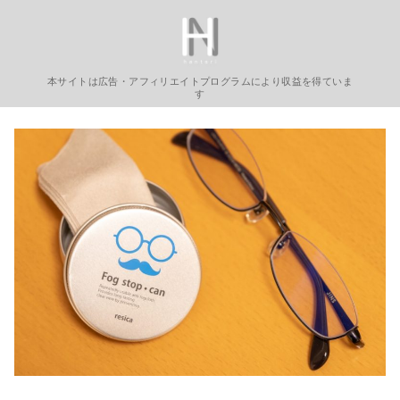
コ
ン
テ
ン
本サイトは広告・アフィリエイトプログラムにより収益を得ていま
す
ツ
へ
移
動